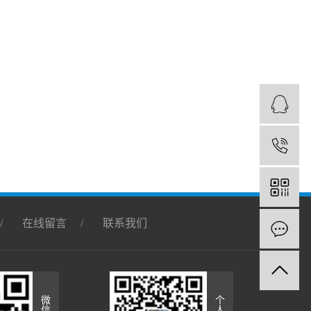
1
/
在线留言
/
联系我们
微
个
信
人