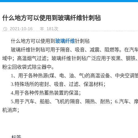
玻璃纤维布、硅胶布
石墨衬垫
什么地方可以使用到玻璃纤维针刺毡
铝箔玻纤布复合裁切
2021-10-16
181次
件
什么地方可以使用到
玻璃纤维
针刺毡
玻璃纤维针刺毡可用于隔音、吸音、减震、阻燃等。在汽车工
域中；高温烟气过滤；玻璃纤维针刺毡广泛应用于炭黑、钢铁
粉尘回收袋式除尘器中。
1、用于各种热源(煤、电、油、气)的高温设备、中央空调
3.特殊场所的密封、吸音、过滤、保温材料；
4.用于各种传热蓄热装置的保温；
5.用于汽车、船舶、飞机的隔音、隔热、耐热；6.汽车
机消声；
标签