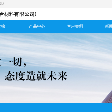
站！
丝棉
产品中心
客户案例
新
钢丝棉
应用案例
公
钢丝绒
发货案例
行
金属棉
合作客户
常
高硅氧毡、气凝胶毡
消音棉、消声器...
勾织网垫、不锈钢丝
保温套、保温衣
垫
陶瓷纤维纸、陶...