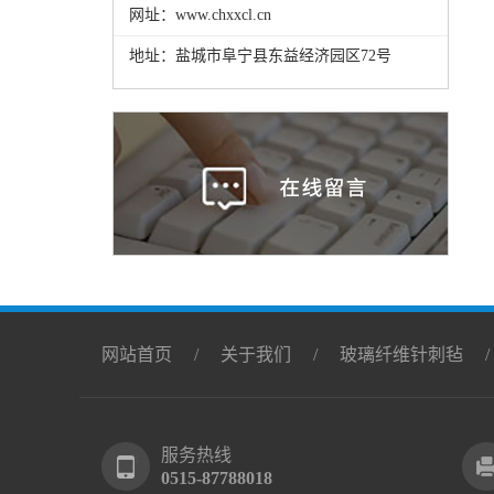
网址：www.chxxcl.cn
地址：盐城市阜宁县东益经济园区72号
网站首页
/
关于我们
/
玻璃纤维针刺毡
服务热线
0515-87788018