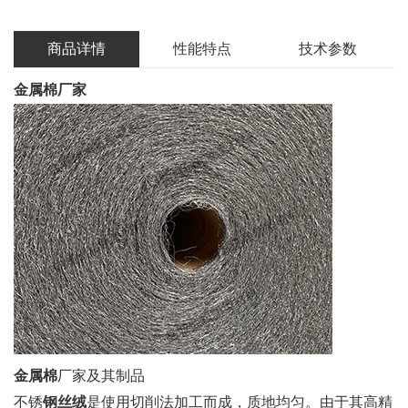
商品详情
性能特点
技术参数
金属棉厂家
金属棉
厂家及其制品
不锈
钢丝绒
是使用切削法加工而成，质地均匀。由于其高精