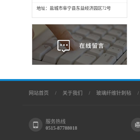
地址：盐城市阜宁县东益经济园区72号
网站首页
/
关于我们
/
玻璃纤维针刺毡
服务热线
0515-87788018