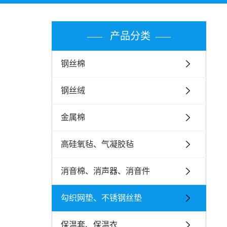
产品分类
钢丝棉
钢丝绒
金属棉
高硅氧毡、气凝胶毡
消音棉、消声器、消音件
勾织网垫、不锈钢丝垫
保温套、保温衣