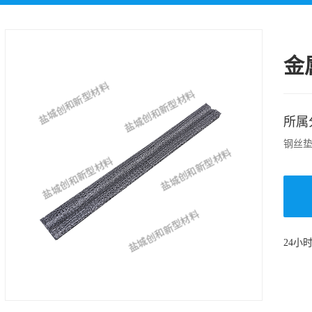
玻璃纤维布、硅胶布
石墨衬垫
铝箔玻纤布复合裁切
金
件
所属
钢丝
24小