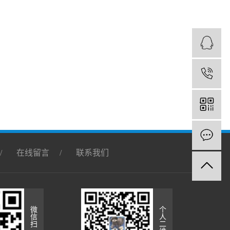
1
/
在线留言
/
联系我们
微
个
信
人
扫
二