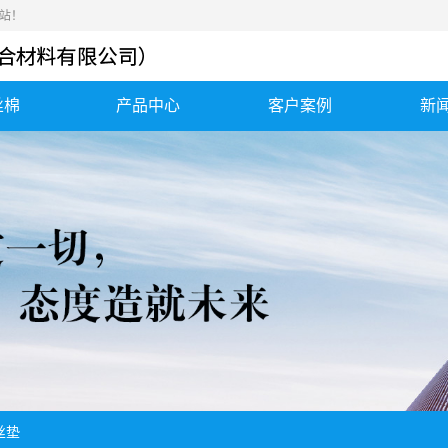
站！
丝棉
产品中心
客户案例
新
钢丝棉
应用案例
公
钢丝绒
发货案例
行
金属棉
合作客户
常
高硅氧毡、气凝胶毡
消音棉、消声器...
勾织网垫、不锈钢丝
保温套、保温衣
垫
陶瓷纤维纸、陶...
丝垫