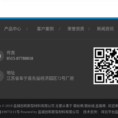
/
产品中心
/
客户案例
/
荣誉资质
/
新闻资讯
传真
0515-87788018
地址
江苏省阜宁县东益经济园区72号厂房
ight © 2019 盐城创和新型材料有限公司 主要从事于
钢丝棉
,
钢丝绒
,
金属棉
, 欢迎
备19073111号
Powered by 盐城创和新型材料有限公司 技术支持：
祥云平台盐