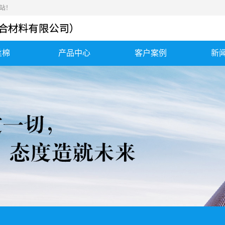
站！
丝棉
产品中心
客户案例
新
钢丝棉
应用案例
公
钢丝绒
发货案例
行
金属棉
合作客户
常
高硅氧毡、气凝胶毡
消音棉、消声器...
勾织网垫、不锈钢丝
保温套、保温衣
垫
陶瓷纤维纸、陶...