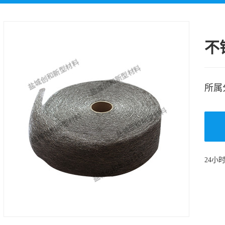
玻璃纤维布、硅胶布
石墨衬垫
铝箔玻纤布复合裁切
不
件
所属
24小