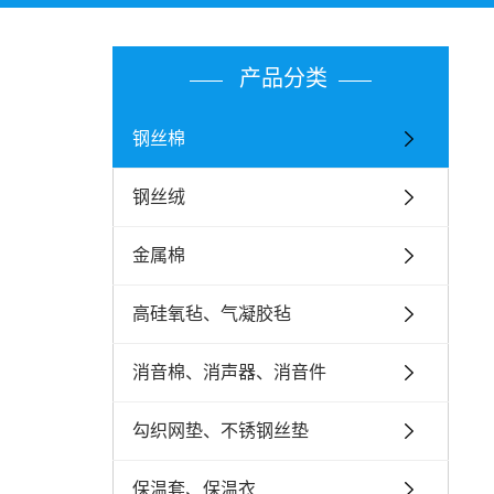
产品分类
钢丝棉
钢丝绒
金属棉
高硅氧毡、气凝胶毡
消音棉、消声器、消音件
勾织网垫、不锈钢丝垫
保温套、保温衣