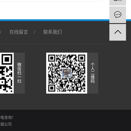
/
在线留言
/
联系我们
微
个
信
人
扫
二
一
维
扫
码
来电咨询！
城公司