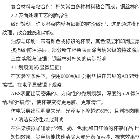
复合材料与粘合剂：杯架常由多种材料粘合而成，钢丝棉
2.2 表面处理工艺的脆弱性
纹理蚀刻：许多杯架内壁有细腻的防滑纹理，这是通过模
纹理，改变触感和功能。
油漆与印刷：带有颜色或标识的杯架，其色漆层和印刷层厚
抗指纹/防污涂层：部分新车杯架表面涂有纳米级的特殊涂
三章 实验与证据：钢丝棉对杯架的实际影响
3.1 划痕测试(显微证据)
在实验室条件下，使用0000#(细号)钢丝棉在常见的AB
擦拭。在电子显微镜下观察：
ABS表面出现密集的、方向性的微划痕群，深度约5-20
纳垢的“锚点”，使杯架变得更易脏、更难清洁。
仿电镀层出现明显失光，光泽度下降超过60%，且划痕肉
3.2 清洁有效性对比测试
在沾染模拟咖啡渍(含糖、奶、色素)和口红渍的杯架样品上
短期效果：钢丝棉能快速清除大部分表面污渍，视觉效果“