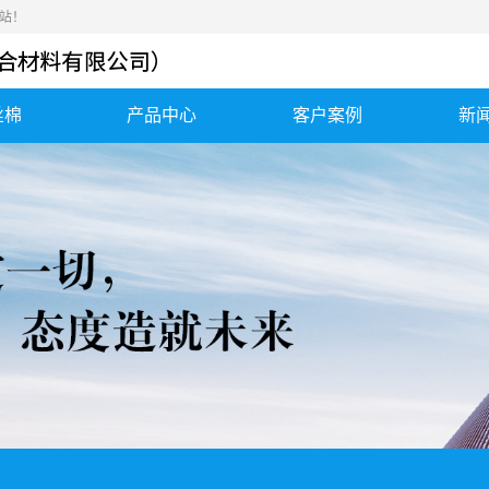
站！
丝棉
产品中心
客户案例
新
钢丝棉
应用案例
公
钢丝绒
发货案例
行
金属棉
合作客户
常
高硅氧毡、气凝胶毡
消音棉、消声器...
勾织网垫、不锈钢丝
保温套、保温衣
垫
陶瓷纤维纸、陶...