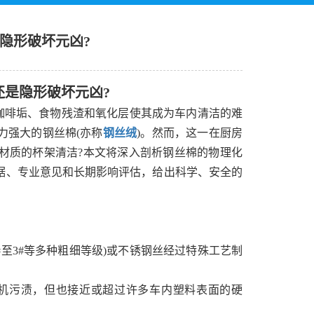
隐形破坏元凶?
还是隐形破坏元凶?
咖啡垢、食物残渣和氧化层使其成为车内清洁的难
力强大的钢丝棉(亦称
钢丝绒
)。然而，这一在厨房
材质的杯架清洁?本文将深入剖析钢丝棉的物理化
据、专业意见和长期影响评估，给出科学、安全的
0#至3#等多种粗细等级)或不锈钢丝经过特殊工艺制
有机污渍，但也接近或超过许多车内塑料表面的硬