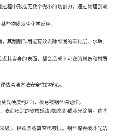
擦过程中形成无数个微小的切割刃，通过物理刮削
与某些物质发生化学反应。
面，其刮削作用能有效去除顽固的碳化层、水垢、
接近其自身的表面，都会造成不可逆的划伤和材质
是评估清洁方法安全性的核心。
(莫氏硬度约2-3)，极易被钢丝棉划伤。
圈、表面喷涂的软触感漆(橡胶漆)或哑光涂层。这些
米级)、铝饰条或真空电镀层。钢丝棉会破坏光洁