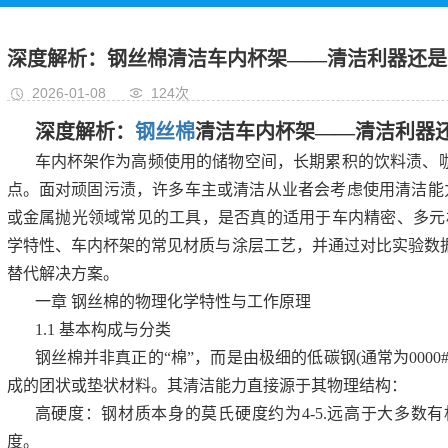
玻璃纤维布、硅胶布
石墨衬垫
深度解析：钢丝棉清洁车内杯架——清洁利器还是
铝箔玻纤布复合裁切
2026-01-08
124次
件
深度解析：
钢丝棉
清洁车内杯架——清洁利器
车内杯架作为高频使用的储物空间，长期累积的饮料渍、
点。面对顽固污渍，许多车主或清洁从业者会考虑使用清洁能
或金属抛光领域常见的工具，是否真的适用于车内精密、多元
学特性、车内杯架的常见材质与涂层工艺，并通过对比实验数
替代解决方案。
一章 钢丝棉的物理化学特性与工作原理
1.1 基本构成与分类
钢丝棉并非真正的“棉”，而是由极细的低碳钢(通常为000
成的团状或垫状材料。其清洁能力直接源于其物理结构：
高硬度：钢材质本身的莫氏硬度约为4-5.远高于大多数
度。