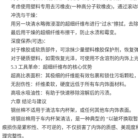
考虑使用塑料专用去污橡皮(一种高分子软橡皮)，通过滚
冲洗与干燥：
用另一块清水略微浸湿的超细纤维布进行“过水”擦拭，去
最后用干燥的超细纤维布擦干，防止水渍和霉变。
深度保养(可选)：
对于橡胶或软质部件，可涂抹少量塑料橡胶保护剂，恢复
对于硬质塑料，如需恢复光泽，可使用不含溶剂的内饰上
5.3 工具革命：超细纤维布的核心优势
超高比表面积：其极细的纤维能有效包裹和锁住污垢颗粒
无刮伤性：纤维柔软，硬度远低于所有车内饰面材料。
高吸水吸油性：有助于快速移除溶解后的污渍。
六章 结论与建议
钢丝棉不适用于清洁车内杯架，或任何其他车内饰表面。
将钢丝棉用于车内杯架清洁，是一种典型的 “以破坏换取
痕损伤是累积性、不可逆的，不仅损害了内饰的质感、美观度
理完整性。