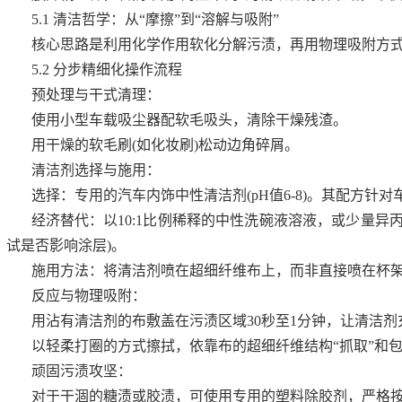
5.1 清洁哲学：从“摩擦”到“溶解与吸附”
核心思路是利用化学作用软化分解污渍，再用物理吸附方
5.2 分步精细化操作流程
预处理与干式清理：
使用小型车载吸尘器配软毛吸头，清除干燥残渣。
用干燥的软毛刷(如化妆刷)松动边角碎屑。
清洁剂选择与施用：
选择：专用的汽车内饰中性清洁剂(pH值6-8)。其配方针
经济替代：以10:1比例稀释的中性洗碗液溶液，或少量异
试是否影响涂层)。
施用方法：将清洁剂喷在超细纤维布上，而非直接喷在杯
反应与物理吸附：
用沾有清洁剂的布敷盖在污渍区域30秒至1分钟，让清洁
以轻柔打圈的方式擦拭，依靠布的超细纤维结构“抓取”和
顽固污渍攻坚：
对于干涸的糖渍或胶渍，可使用专用的塑料除胶剂，严格