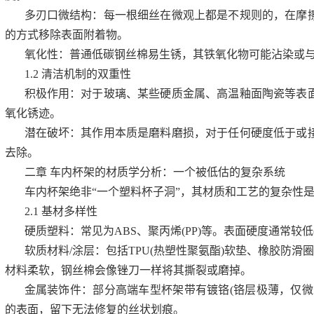
多刃口微结构：每一根细丝在微观上都是不规则的，在摩
的方式移除表面附着物。
氧化性：普通低碳钢丝棉易生锈，其铁氧化物可能沾染或
1.2 清洁机制的双重性
积极作用：对于玻璃、某些硬质金属、高温釉面陶瓷等表
氧化锈迹。
潜在破坏：其作用本质是磨料磨损，对于任何硬度低于或
去除。
二章 车内杯架的材质学分析：一个被低估的复杂系统
车内杯架绝非“一个塑料杯子洞”，其材质和工艺的复杂性
2.1 基材多样性
硬质塑料：常见为ABS、聚丙烯(PP)等。表面硬度通常较低
软质材料/涂层：包括TPU(热塑性聚氨酯)软垫、橡胶防滑
材料柔软，钢丝棉会像锉刀一样将其撕裂或磨掉。
金属装饰件：部分高端车型杯架带有镀铬(铬层极薄，仅微
的表面，留下无法修复的丝状划痕。