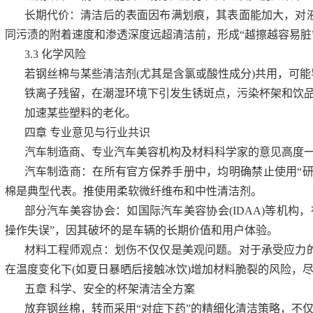
长期代价：清洁后的表面因布满划痕，其表面能加大，对
同污渍的附着速度和渗透深度远超清洁前，形成“越擦越容易脏
3.3 化学风险
若钢丝棉与某些清洁剂(尤其是含氯或酸性成分)共用，可能
铁离子残留，在潮湿环境下引发生锈斑点，污染杯架和饮
加速某些塑料的老化。
四章 专业意见与行业共识
汽车制造商、专业汽车美容机构及材料科学家的意见高度
汽车制造商：在所有官方保养手册中，均明确禁止使用“研磨性清洁材料
棉是典型代表。推使用柔软微纤维布和中性清洁剂。
部分汽车美容协会：如国际汽车美容协会(IDAA)等机构
操作失误”，因其破坏的是车辆的长期价值和用户体验。
材料工程师观点：划伤不仅仅是美观问题。对于承受应力
在温度变化下(如夏日暴晒后接触冰饮)增加材料脆裂的风险，
五章 科学、安全的杯架清洁全方案
放弃钢丝棉，转而采用“对症下药”的精细化清洁策略，不