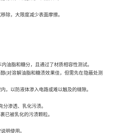
式移除，大限度减少表面摩擦。
对车内油脂和糖分，且通过了材质相容性测试。
丙醇(对溶解油脂和糖渍效果佳，但需先在隐蔽处测
架内，以防液体渗入电路或难以触及的缝隙。
剂充分渗透、乳化污渍。
包裹已被乳化的污渍颗粒。
按说明使用。