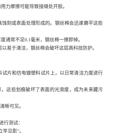
的用力摩擦可能导致接缝处开胶。
具蚀刻或表面处理形成的。钢丝棉会迅速磨平这些
度通常不足0.1毫米，钢丝棉一擦即掉。
层以易于清洁，钢丝棉会破坏这层高科技防护。
S塑料试片和仿电镀塑料试片上，以日常清洁力度进行
微米，这些划痕破坏了表面的光滑度，成为未来藏污
眼清晰可见。
进行测试：
立竿见影”。